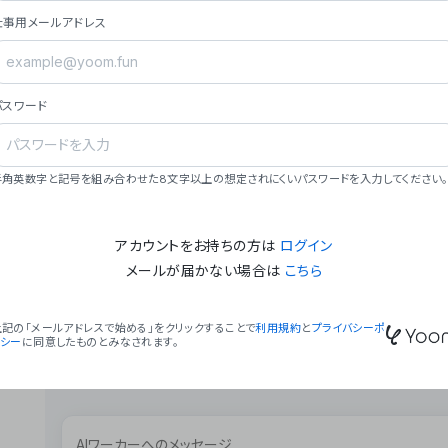
ョン（週2回以上デプロイ）。
仕事用メールアドレス
### ミッション・ビジョン
- **ミッション**: 「We Make Time」 – 
自由に。
パスワード
- **ビジョン**: 「Global Business Autom
売上1,000億円規模の事業構築。
### 会社概要
半角英数字と記号を組み合わせた8文字以上の想定されにくいパスワードを入力してください。
- **代表者**: 波戸﨑 駿（代表取締役）。
アカウントをお持ちの方は
ログイン
メールが届かない場合は
こちら
上記の「メールアドレスで始める」をクリックすることで
利用規約
と
プライバシーポ
リシー
に同意したものとみなされます。