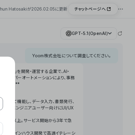
チャットページへ
hun Hatosakiが2026.02.05に更新
GPT-5.1(OpenAI)
Yoom株式会社について調査してください。
「Yoom」を開発・運営する企業で、AI・
わせたハイパーオートメーションにより、事務
います。**
ータベースとして機能し、データ入力、書類発行、
化。非エンジニアユーザー向けにUI/UX
長率300%以上。サービス開始から3年で急
ームで完結。インハウス開発で高速イテレーシ