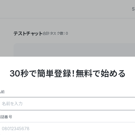
S
テストチャット
合計タスク数：0
30秒で簡単登録！
無料で始める
**Yoom株式会社は、ビジネスオートメーションSaaS
API・RPA・OCRなどの技術をノーコードで組み合
作業やデスクワークを自動化するサービスを提供して
名前
### 事業内容
- **主力プロダクト「Yoom」**: SaaS連携デ
メール対応、請求書処理、日報作成などの業務を自動
を重視し、セールスからバックオフィスまで対応。
電話番号
- **実績**: 国内利用社数20,000社超、直近成
成長。
- **強み**: すべての自動化技術を1プラットフォ