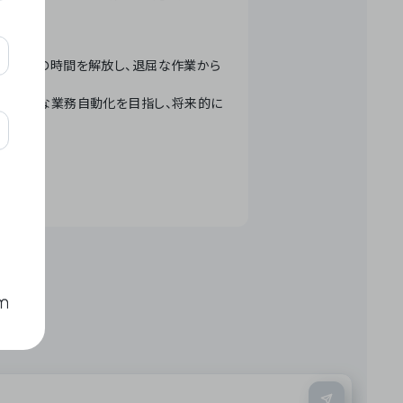
テクノロジーで人々の時間を解放し、退屈な作業から
ation」 – 世界的な業務自動化を目指し、将来的に