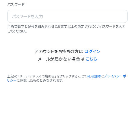
パスワード
半角英数字と記号を組み合わせた8文字以上の想定されにくいパスワードを入力
してください。
アカウントをお持ちの方は
ログイン
メールが届かない場合は
こちら
上記の「メールアドレスで始める」をクリックすることで
利用規約
と
プライバシーポ
リシー
に同意したものとみなされます。