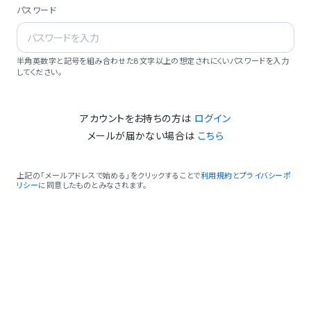
パスワード
半角英数字と記号を組み合わせた8文字以上の想定されにくいパスワードを入力
してください。
アカウントをお持ちの方は
ログイン
メールが届かない場合は
こちら
上記の「メールアドレスで始める」をクリックすることで
利用規約
と
プライバシーポ
リシー
に同意したものとみなされます。