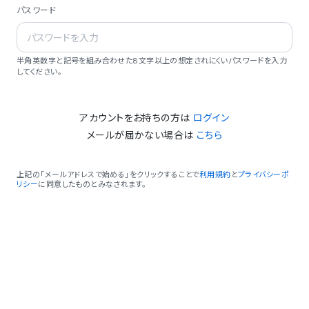
パスワード
半角英数字と記号を組み合わせた8文字以上の想定されにくいパスワードを入力
してください。
アカウントをお持ちの方は
ログイン
メールが届かない場合は
こちら
上記の「メールアドレスで始める」をクリックすることで
利用規約
と
プライバシーポ
リシー
に同意したものとみなされます。