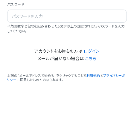
パスワード
半角英数字と記号を組み合わせた8文字以上の想定されにくいパスワードを入力
してください。
アカウントをお持ちの方は
ログイン
メールが届かない場合は
こちら
上記の「メールアドレスで始める」をクリックすることで
利用規約
と
プライバシーポ
リシー
に同意したものとみなされます。