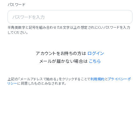
パスワード
半角英数字と記号を組み合わせた8文字以上の想定されにくいパスワードを入力
してください。
アカウントをお持ちの方は
ログイン
メールが届かない場合は
こちら
上記の「メールアドレスで始める」をクリックすることで
利用規約
と
プライバシーポ
リシー
に同意したものとみなされます。