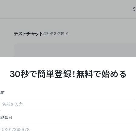
S
テストチャット
合計タスク数：0
30秒で簡単登録！
無料で始める
**Yoom株式会社は、ビジネスオートメーションSaaS
API・RPA・OCRなどの技術をノーコードで組み合
作業やデスクワークを自動化するサービスを提供して
名前
### 事業内容
- **主力プロダクト「Yoom」**: SaaS連携デ
メール対応、請求書処理、日報作成などの業務を自動
を重視し、セールスからバックオフィスまで対応。
電話番号
- **実績**: 国内利用社数20,000社超、直近成
成長。
- **強み**: すべての自動化技術を1プラットフォ