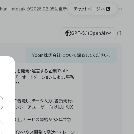
チャットページへ
hun Hatosakiが2026.02.05に更新
GPT-5.1(OpenAI)
Yoom株式会社について調査してください。
「Yoom」を開発・運営する企業で、AI・
わせたハイパーオートメーションにより、事務
います。**
ータベースとして機能し、データ入力、書類発行、
化。非エンジニアユーザー向けにUI/UX
長率300%以上。サービス開始から3年で急
ームで完結。インハウス開発で高速イテレーシ