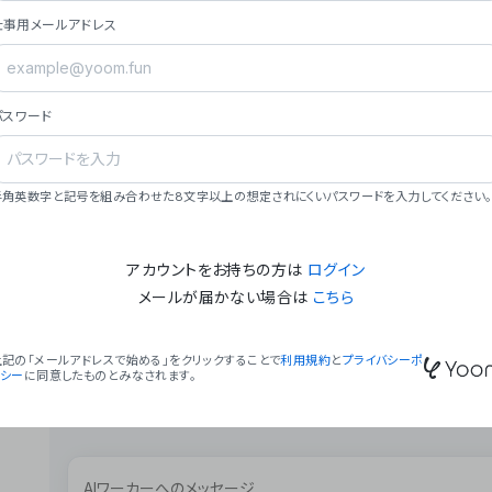
ョン（週2回以上デプロイ）。
仕事用メールアドレス
### ミッション・ビジョン
- **ミッション**: 「We Make Time」 – 
自由に。
パスワード
- **ビジョン**: 「Global Business Autom
売上1,000億円規模の事業構築。
### 会社概要
半角英数字と記号を組み合わせた8文字以上の想定されにくいパスワードを入力してください。
- **代表者**: 波戸﨑 駿（代表取締役）。
アカウントをお持ちの方は
ログイン
メールが届かない場合は
こちら
上記の「メールアドレスで始める」をクリックすることで
利用規約
と
プライバシーポ
リシー
に同意したものとみなされます。