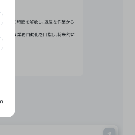
テクノロジーで人々の時間を解放し、退屈な作業から
ation」 – 世界的な業務自動化を目指し、将来的に