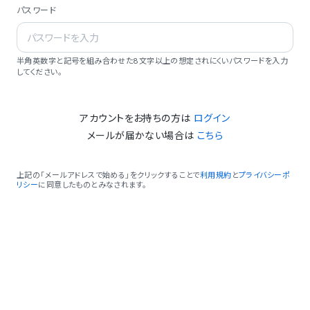
パスワード
半角英数字と記号を組み合わせた8文字以上の想定されにくいパスワードを入力
してください。
アカウントをお持ちの方は
ログイン
メールが届かない場合は
こちら
上記の「メールアドレスで始める」をクリックすることで
利用規約
と
プライバシーポ
リシー
に同意したものとみなされます。