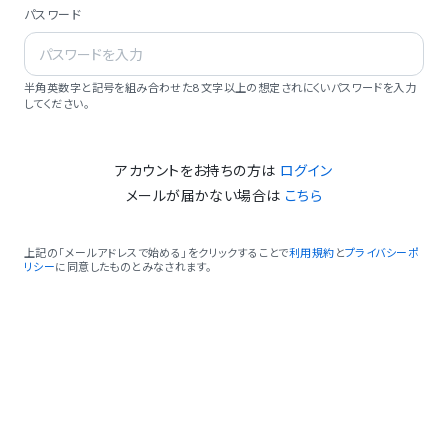
パスワード
半角英数字と記号を組み合わせた8文字以上の想定されにくいパスワードを入力
してください。
アカウントをお持ちの方は
ログイン
メールが届かない場合は
こちら
上記の「メールアドレスで始める」をクリックすることで
利用規約
と
プライバシーポ
リシー
に同意したものとみなされます。