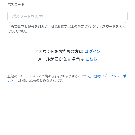
パスワード
半角英数字と記号を組み合わせた8文字以上の想定されにくいパスワードを入力
してください。
アカウントをお持ちの方は
ログイン
メールが届かない場合は
こちら
上記の「メールアドレスで始める」をクリックすることで
利用規約
と
プライバシーポ
リシー
に同意したものとみなされます。