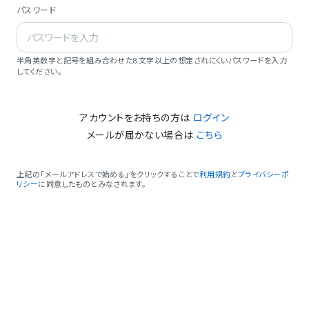
パスワード
半角英数字と記号を組み合わせた8文字以上の想定されにくいパスワードを入力
してください。
アカウントをお持ちの方は
ログイン
メールが届かない場合は
こちら
上記の「メールアドレスで始める」をクリックすることで
利用規約
と
プライバシーポ
リシー
に同意したものとみなされます。