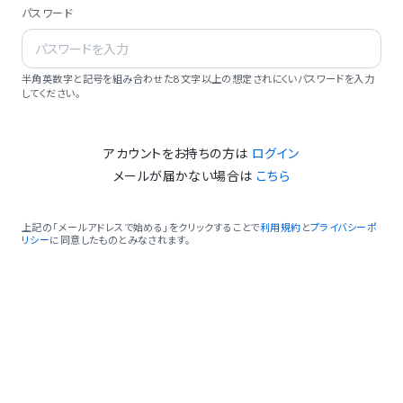
パスワード
半角英数字と記号を組み合わせた8文字以上の想定されにくいパスワードを入力
してください。
アカウントをお持ちの方は
ログイン
メールが届かない場合は
こちら
上記の「メールアドレスで始める」をクリックすることで
利用規約
と
プライバシーポ
リシー
に同意したものとみなされます。