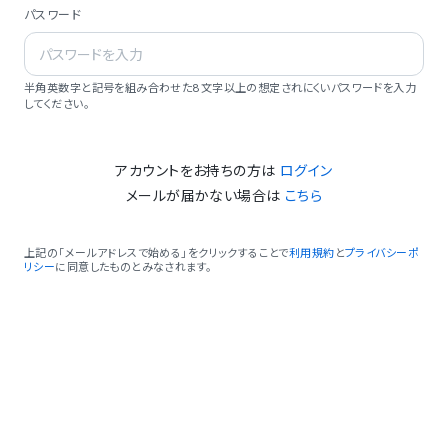
パスワード
半角英数字と記号を組み合わせた8文字以上の想定されにくいパスワードを入力
してください。
アカウントをお持ちの方は
ログイン
メールが届かない場合は
こちら
上記の「メールアドレスで始める」をクリックすることで
利用規約
と
プライバシーポ
リシー
に同意したものとみなされます。