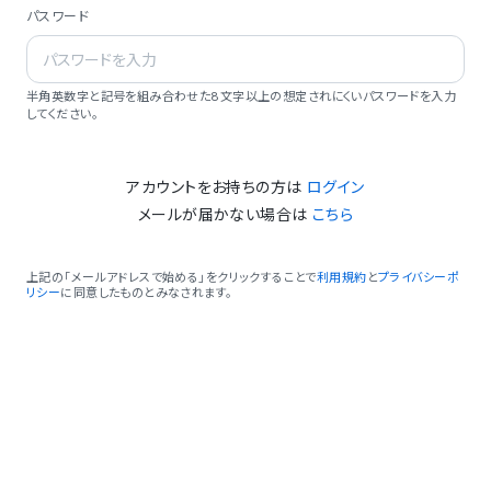
パスワード
半角英数字と記号を組み合わせた8文字以上の想定されにくいパスワードを入力
してください。
アカウントをお持ちの方は
ログイン
メールが届かない場合は
こちら
上記の「メールアドレスで始める」をクリックすることで
利用規約
と
プライバシーポ
リシー
に同意したものとみなされます。