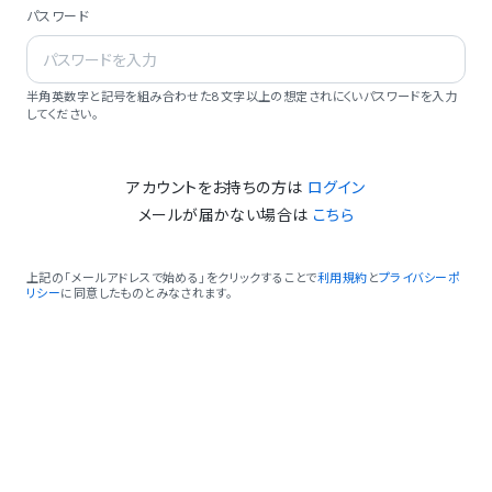
パスワード
半角英数字と記号を組み合わせた8文字以上の想定されにくいパスワードを入力
してください。
アカウントをお持ちの方は
ログイン
メールが届かない場合は
こちら
上記の「メールアドレスで始める」をクリックすることで
利用規約
と
プライバシーポ
リシー
に同意したものとみなされます。