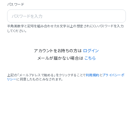
パスワード
半角英数字と記号を組み合わせた8文字以上の想定されにくいパスワードを入力
してください。
アカウントをお持ちの方は
ログイン
メールが届かない場合は
こちら
上記の「メールアドレスで始める」をクリックすることで
利用規約
と
プライバシーポ
リシー
に同意したものとみなされます。