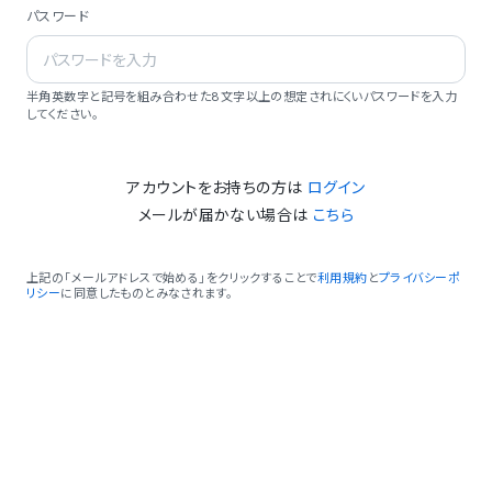
パスワード
半角英数字と記号を組み合わせた8文字以上の想定されにくいパスワードを入力
してください。
アカウントをお持ちの方は
ログイン
メールが届かない場合は
こちら
上記の「メールアドレスで始める」をクリックすることで
利用規約
と
プライバシーポ
リシー
に同意したものとみなされます。