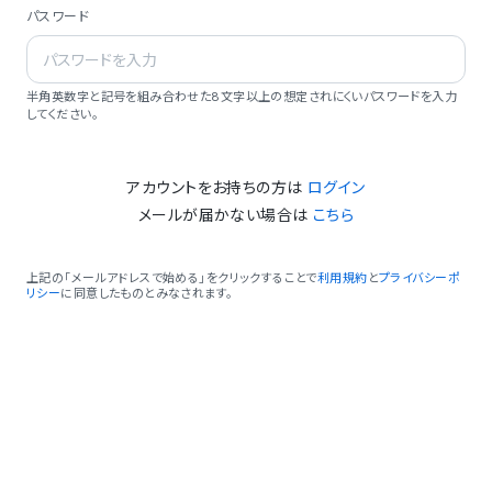
パスワード
半角英数字と記号を組み合わせた8文字以上の想定されにくいパスワードを入力
してください。
アカウントをお持ちの方は
ログイン
メールが届かない場合は
こちら
上記の「メールアドレスで始める」をクリックすることで
利用規約
と
プライバシーポ
リシー
に同意したものとみなされます。