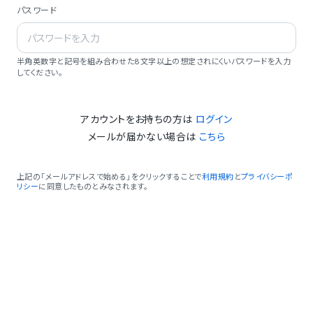
パスワード
半角英数字と記号を組み合わせた8文字以上の想定されにくいパスワードを入力
してください。
アカウントをお持ちの方は
ログイン
メールが届かない場合は
こちら
上記の「メールアドレスで始める」をクリックすることで
利用規約
と
プライバシーポ
リシー
に同意したものとみなされます。