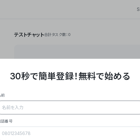
S
テストチャット
合計タスク数：0
30秒で簡単登録！
無料で始める
**Yoom株式会社は、ビジネスオートメーションSaaS
API・RPA・OCRなどの技術をノーコードで組み合
作業やデスクワークを自動化するサービスを提供して
名前
### 事業内容
- **主力プロダクト「Yoom」**: SaaS連携デ
メール対応、請求書処理、日報作成などの業務を自動
を重視し、セールスからバックオフィスまで対応。
電話番号
- **実績**: 国内利用社数20,000社超、直近成
成長。
- **強み**: すべての自動化技術を1プラットフォ