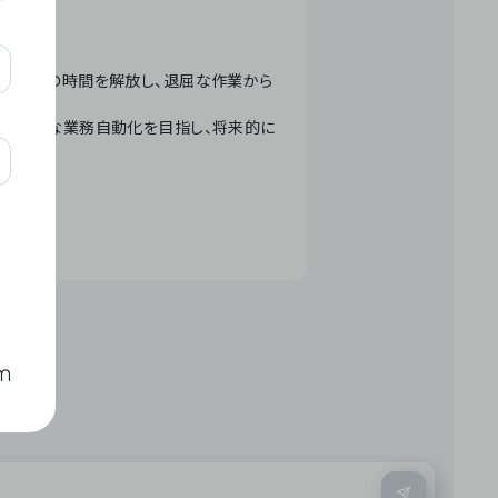
テクノロジーで人々の時間を解放し、退屈な作業から
ation」 – 世界的な業務自動化を目指し、将来的に