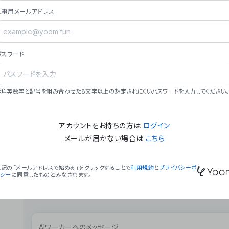
ョン（週2回以上デプロイ）。
仕事用メールアドレス
### ミッション・ビジョン
- **ミッション**: 「We Make Time」 – 
自由に。
パスワード
- **ビジョン**: 「Global Business Autom
売上1,000億円規模の事業構築。
### 会社概要
半角英数字と記号を組み合わせた8文字以上の想定されにくいパスワードを入力してください。
- **代表者**: 波戸﨑 駿（代表取締役）。
アカウントをお持ちの方は
ログイン
メールが届かない場合は
こちら
上記の「メールアドレスで始める」をクリックすることで
利用規約
と
プライバシーポ
リシー
に同意したものとみなされます。