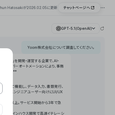
チャットページへ
hun Hatosakiが2026.02.05に更新
GPT-5.1(OpenAI)
Yoom株式会社について調査してください。
「Yoom」を開発・運営する企業で、AI・
わせたハイパーオートメーションにより、事務
います。**
ータベースとして機能し、データ入力、書類発行、
化。非エンジニアユーザー向けにUI/UX
長率300%以上。サービス開始から3年で急
ームで完結。インハウス開発で高速イテレーシ