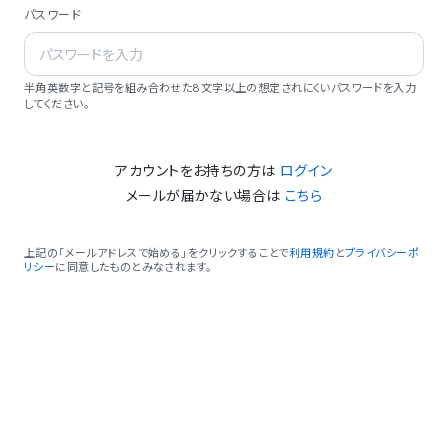
パスワード
半角英数字と記号を組み合わせた8文字以上の想定されにくいパスワードを入力
してください。
アカウントをお持ちの方は
ログイン
メールが届かない場合は
こちら
上記の「メールアドレスで始める」をクリックすることで
利用規約
と
プライバシーポ
リシー
に同意したものとみなされます。