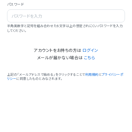
パスワード
半角英数字と記号を組み合わせた8文字以上の想定されにくいパスワードを入力
してください。
アカウントをお持ちの方は
ログイン
メールが届かない場合は
こちら
上記の「メールアドレスで始める」をクリックすることで
利用規約
と
プライバシーポ
リシー
に同意したものとみなされます。