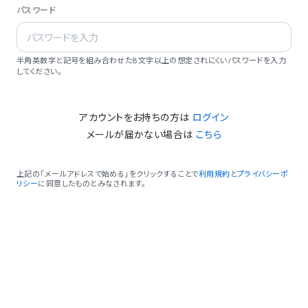
パスワード
半角英数字と記号を組み合わせた8文字以上の想定されにくいパスワードを入力
してください。
アカウントをお持ちの方は
ログイン
メールが届かない場合は
こちら
上記の「メールアドレスで始める」をクリックすることで
利用規約
と
プライバシーポ
リシー
に同意したものとみなされます。