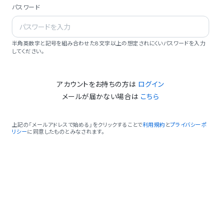
パスワード
半角英数字と記号を組み合わせた8文字以上の想定されにくいパスワードを入力
してください。
アカウントをお持ちの方は
ログイン
メールが届かない場合は
こちら
上記の「メールアドレスで始める」をクリックすることで
利用規約
と
プライバシーポ
リシー
に同意したものとみなされます。