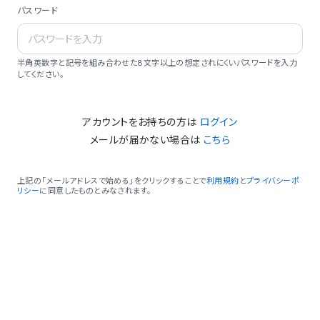
パスワード
半角英数字と記号を組み合わせた8文字以上の想定されにくいパスワードを入力
してください。
アカウントをお持ちの方は
ログイン
メールが届かない場合は
こちら
上記の「メールアドレスで始める」をクリックすることで
利用規約
と
プライバシーポ
リシー
に同意したものとみなされます。