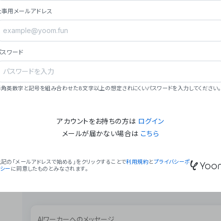
ョン（週2回以上デプロイ）。
仕事用メールアドレス
### ミッション・ビジョン
- **ミッション**: 「We Make Time」 – 
自由に。
パスワード
- **ビジョン**: 「Global Business Autom
売上1,000億円規模の事業構築。
### 会社概要
半角英数字と記号を組み合わせた8文字以上の想定されにくいパスワードを入力してください。
- **代表者**: 波戸﨑 駿（代表取締役）。
アカウントをお持ちの方は
ログイン
メールが届かない場合は
こちら
上記の「メールアドレスで始める」をクリックすることで
利用規約
と
プライバシーポ
リシー
に同意したものとみなされます。