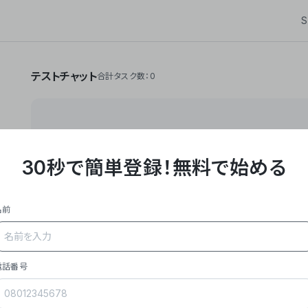
S
テストチャット
合計タスク数：0
30秒で簡単登録！
無料で始める
**Yoom株式会社は、ビジネスオートメーションSaaS
API・RPA・OCRなどの技術をノーコードで組み合
作業やデスクワークを自動化するサービスを提供して
名前
### 事業内容
- **主力プロダクト「Yoom」**: SaaS連携デ
メール対応、請求書処理、日報作成などの業務を自動
を重視し、セールスからバックオフィスまで対応。
電話番号
- **実績**: 国内利用社数20,000社超、直近成
成長。
- **強み**: すべての自動化技術を1プラットフォ