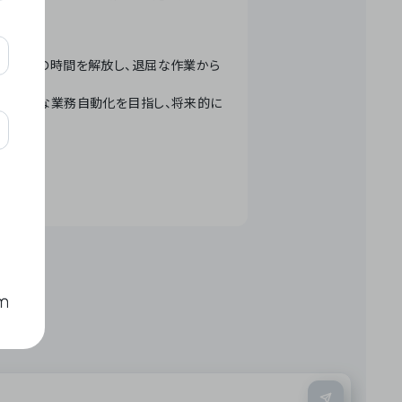
テクノロジーで人々の時間を解放し、退屈な作業から
ation」 – 世界的な業務自動化を目指し、将来的に