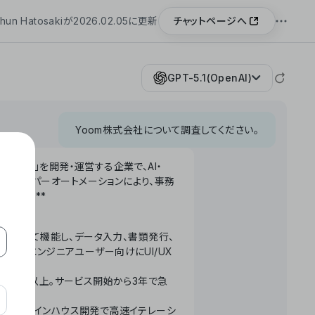
チャットページへ
hun Hatosakiが2026.02.05に更新
GPT-5.1(OpenAI)
Yoom株式会社について調査してください。
「Yoom」を開発・運営する企業で、AI・
わせたハイパーオートメーションにより、事務
います。**
ータベースとして機能し、データ入力、書類発行、
化。非エンジニアユーザー向けにUI/UX
長率300%以上。サービス開始から3年で急
ームで完結。インハウス開発で高速イテレーシ