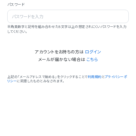
パスワード
半角英数字と記号を組み合わせた8文字以上の想定されにくいパスワードを入力
してください。
アカウントをお持ちの方は
ログイン
メールが届かない場合は
こちら
上記の「メールアドレスで始める」をクリックすることで
利用規約
と
プライバシーポ
リシー
に同意したものとみなされます。