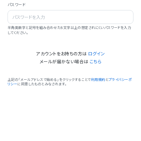
パスワード
半角英数字と記号を組み合わせた8文字以上の想定されにくいパスワードを入力
してください。
アカウントをお持ちの方は
ログイン
メールが届かない場合は
こちら
上記の「メールアドレスで始める」をクリックすることで
利用規約
と
プライバシーポ
リシー
に同意したものとみなされます。