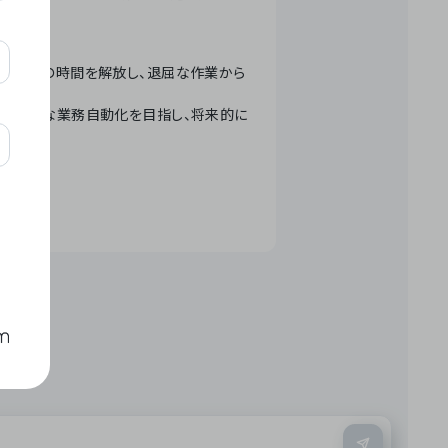
テクノロジーで人々の時間を解放し、退屈な作業から
ation」 – 世界的な業務自動化を目指し、将来的に