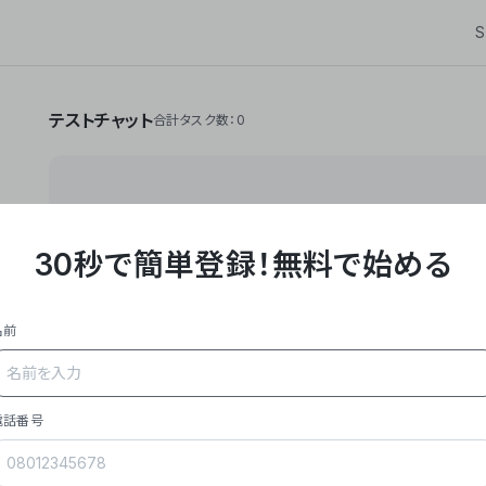
S
テストチャット
合計タスク数：0
30秒で簡単登録！
無料で始める
**Yoom株式会社は、ビジネスオートメーションSaaS
API・RPA・OCRなどの技術をノーコードで組み合
作業やデスクワークを自動化するサービスを提供して
名前
### 事業内容
- **主力プロダクト「Yoom」**: SaaS連携デ
メール対応、請求書処理、日報作成などの業務を自動
を重視し、セールスからバックオフィスまで対応。
電話番号
- **実績**: 国内利用社数20,000社超、直近成
成長。
- **強み**: すべての自動化技術を1プラットフォ