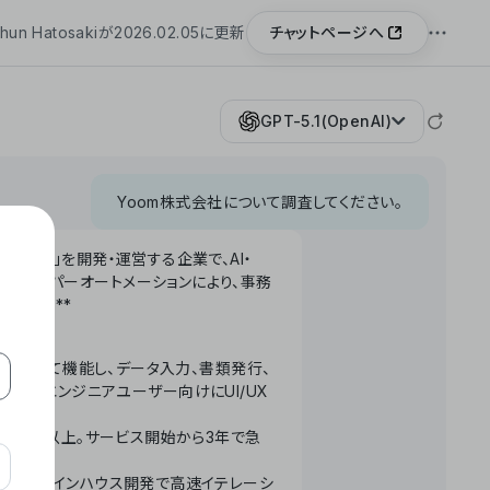
チャットページへ
hun Hatosakiが2026.02.05に更新
GPT-5.1(OpenAI)
Yoom株式会社について調査してください。
「Yoom」を開発・運営する企業で、AI・
わせたハイパーオートメーションにより、事務
います。**
ータベースとして機能し、データ入力、書類発行、
化。非エンジニアユーザー向けにUI/UX
長率300%以上。サービス開始から3年で急
ームで完結。インハウス開発で高速イテレーシ