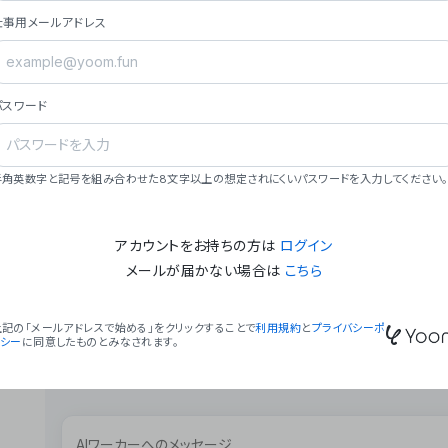
ョン（週2回以上デプロイ）。
仕事用メールアドレス
### ミッション・ビジョン
- **ミッション**: 「We Make Time」 – 
自由に。
パスワード
- **ビジョン**: 「Global Business Autom
売上1,000億円規模の事業構築。
### 会社概要
半角英数字と記号を組み合わせた8文字以上の想定されにくいパスワードを入力してください。
- **代表者**: 波戸﨑 駿（代表取締役）。
アカウントをお持ちの方は
ログイン
メールが届かない場合は
こちら
上記の「メールアドレスで始める」をクリックすることで
利用規約
と
プライバシーポ
リシー
に同意したものとみなされます。