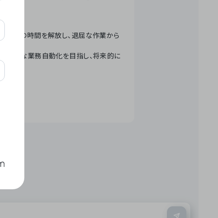
テクノロジーで人々の時間を解放し、退屈な作業から
ation」 – 世界的な業務自動化を目指し、将来的に