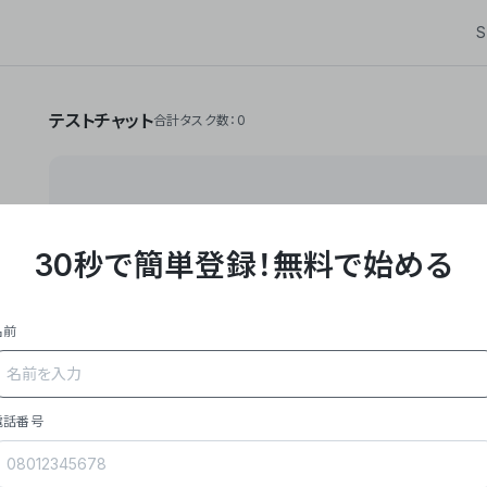
S
テストチャット
合計タスク数：0
30秒で簡単登録！
無料で始める
**Yoom株式会社は、ビジネスオートメーションSaaS
API・RPA・OCRなどの技術をノーコードで組み合
作業やデスクワークを自動化するサービスを提供して
名前
### 事業内容
- **主力プロダクト「Yoom」**: SaaS連携デ
メール対応、請求書処理、日報作成などの業務を自動
を重視し、セールスからバックオフィスまで対応。
電話番号
- **実績**: 国内利用社数20,000社超、直近成
成長。
- **強み**: すべての自動化技術を1プラットフォ