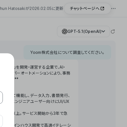
チャットページへ
hun Hatosakiが2026.02.05に更新
GPT-5.1(OpenAI)
Yoom株式会社について調査してください。
「Yoom」を開発・運営する企業で、AI・
わせたハイパーオートメーションにより、事務
います。**
ータベースとして機能し、データ入力、書類発行、
化。非エンジニアユーザー向けにUI/UX
長率300%以上。サービス開始から3年で急
ームで完結。インハウス開発で高速イテレーシ