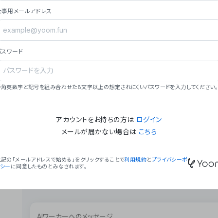
ョン（週2回以上デプロイ）。
仕事用メールアドレス
### ミッション・ビジョン
- **ミッション**: 「We Make Time」 – 
自由に。
パスワード
- **ビジョン**: 「Global Business Autom
売上1,000億円規模の事業構築。
### 会社概要
半角英数字と記号を組み合わせた8文字以上の想定されにくいパスワードを入力してください。
- **代表者**: 波戸﨑 駿（代表取締役）。
アカウントをお持ちの方は
ログイン
メールが届かない場合は
こちら
上記の「メールアドレスで始める」をクリックすることで
利用規約
と
プライバシーポ
リシー
に同意したものとみなされます。