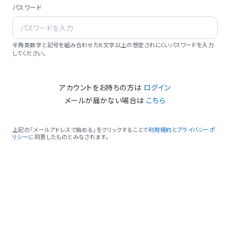
パスワード
半角英数字と記号を組み合わせた8文字以上の想定されにくいパスワードを入力
してください。
アカウントをお持ちの方は
ログイン
メールが届かない場合は
こちら
上記の「メールアドレスで始める」をクリックすることで
利用規約
と
プライバシーポ
リシー
に同意したものとみなされます。