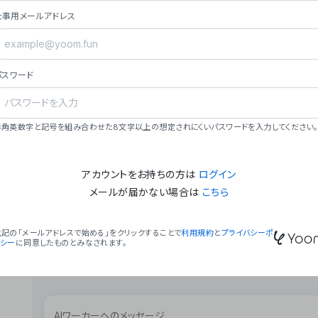
ョン（週2回以上デプロイ）。
仕事用メールアドレス
### ミッション・ビジョン
- **ミッション**: 「We Make Time」 – 
自由に。
パスワード
- **ビジョン**: 「Global Business Autom
売上1,000億円規模の事業構築。
### 会社概要
半角英数字と記号を組み合わせた8文字以上の想定されにくいパスワードを入力してください。
- **代表者**: 波戸﨑 駿（代表取締役）。
アカウントをお持ちの方は
ログイン
メールが届かない場合は
こちら
上記の「メールアドレスで始める」をクリックすることで
利用規約
と
プライバシーポ
リシー
に同意したものとみなされます。