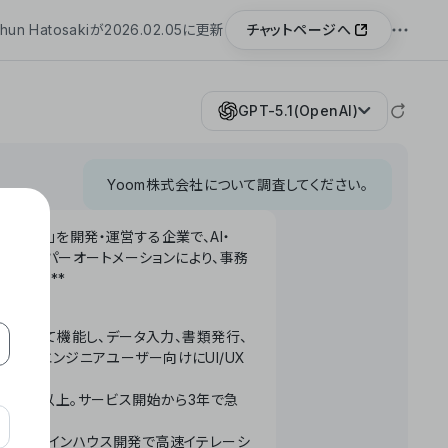
チャットページへ
hun Hatosakiが2026.02.05に更新
GPT-5.1(OpenAI)
Yoom株式会社について調査してください。
「Yoom」を開発・運営する企業で、AI・
わせたハイパーオートメーションにより、事務
います。**
ータベースとして機能し、データ入力、書類発行、
化。非エンジニアユーザー向けにUI/UX
長率300%以上。サービス開始から3年で急
ームで完結。インハウス開発で高速イテレーシ