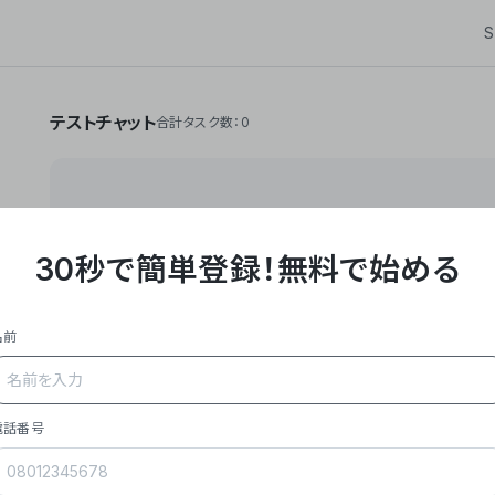
S
テストチャット
合計タスク数：0
30秒で簡単登録！
無料で始める
**Yoom株式会社は、ビジネスオートメーションSaaS
API・RPA・OCRなどの技術をノーコードで組み合
作業やデスクワークを自動化するサービスを提供して
名前
### 事業内容
- **主力プロダクト「Yoom」**: SaaS連携デ
メール対応、請求書処理、日報作成などの業務を自動
を重視し、セールスからバックオフィスまで対応。
電話番号
- **実績**: 国内利用社数20,000社超、直近成
成長。
- **強み**: すべての自動化技術を1プラットフォ