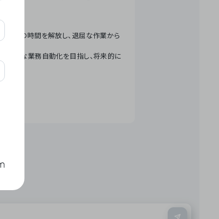
テクノロジーで人々の時間を解放し、退屈な作業から
ation」 – 世界的な業務自動化を目指し、将来的に