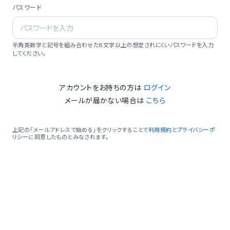
パスワード
半角英数字と記号を組み合わせた8文字以上の想定されにくいパスワードを入力
してください。
アカウントをお持ちの方は
ログイン
メールが届かない場合は
こちら
上記の「メールアドレスで始める」をクリックすることで
利用規約
と
プライバシーポ
リシー
に同意したものとみなされます。