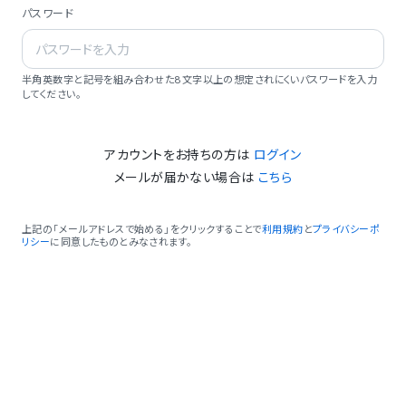
パスワード
半角英数字と記号を組み合わせた8文字以上の想定されにくいパスワードを入力
してください。
アカウントをお持ちの方は
ログイン
メールが届かない場合は
こちら
上記の「メールアドレスで始める」をクリックすることで
利用規約
と
プライバシーポ
リシー
に同意したものとみなされます。