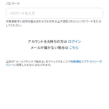
パスワード
半角英数字と記号を組み合わせた8文字以上の想定されにくいパスワードを入力
してください。
アカウントをお持ちの方は
ログイン
メールが届かない場合は
こちら
上記の「メールアドレスで始める」をクリックすることで
利用規約
と
プライバシーポ
リシー
に同意したものとみなされます。