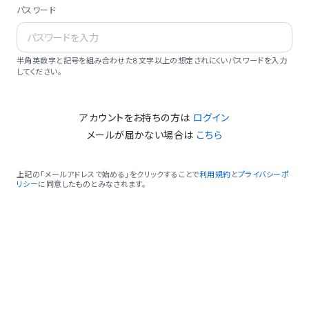
パスワード
半角英数字と記号を組み合わせた8文字以上の想定されにくいパスワードを入力
してください。
アカウントをお持ちの方は
ログイン
メールが届かない場合は
こちら
上記の「メールアドレスで始める」をクリックすることで
利用規約
と
プライバシーポ
リシー
に同意したものとみなされます。