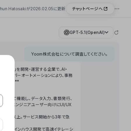
チャットページへ
hun Hatosakiが2026.02.05に更新
GPT-5.1(OpenAI)
Yoom株式会社について調査してください。
「Yoom」を開発・運営する企業で、AI・
わせたハイパーオートメーションにより、事務
います。**
ータベースとして機能し、データ入力、書類発行、
化。非エンジニアユーザー向けにUI/UX
長率300%以上。サービス開始から3年で急
ームで完結。インハウス開発で高速イテレーシ