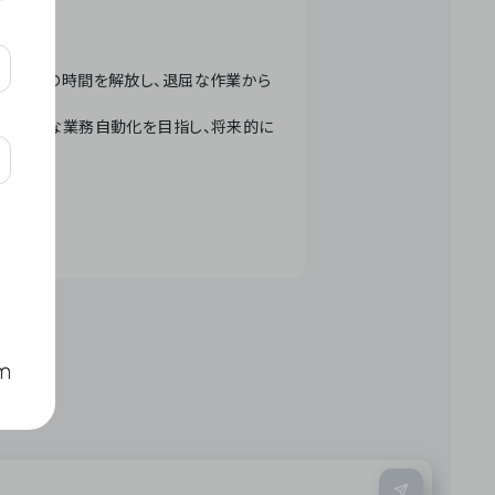
テクノロジーで人々の時間を解放し、退屈な作業から
ation」 – 世界的な業務自動化を目指し、将来的に