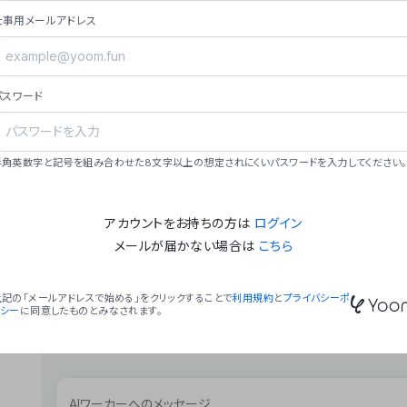
ョン（週2回以上デプロイ）。
仕事用メールアドレス
### ミッション・ビジョン
- **ミッション**: 「We Make Time」 – 
自由に。
パスワード
- **ビジョン**: 「Global Business Autom
売上1,000億円規模の事業構築。
### 会社概要
半角英数字と記号を組み合わせた8文字以上の想定されにくいパスワードを入力してください。
- **代表者**: 波戸﨑 駿（代表取締役）。
アカウントをお持ちの方は
ログイン
メールが届かない場合は
こちら
上記の「メールアドレスで始める」をクリックすることで
利用規約
と
プライバシーポ
リシー
に同意したものとみなされます。