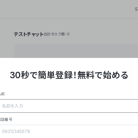
S
テストチャット
合計タスク数：0
30秒で簡単登録！
無料で始める
**Yoom株式会社は、ビジネスオートメーションSaaS
API・RPA・OCRなどの技術をノーコードで組み合
作業やデスクワークを自動化するサービスを提供して
名前
### 事業内容
- **主力プロダクト「Yoom」**: SaaS連携デ
メール対応、請求書処理、日報作成などの業務を自動
を重視し、セールスからバックオフィスまで対応。
電話番号
- **実績**: 国内利用社数20,000社超、直近成
成長。
- **強み**: すべての自動化技術を1プラットフォ