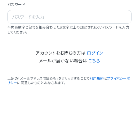
パスワード
半角英数字と記号を組み合わせた8文字以上の想定されにくいパスワードを入力
してください。
アカウントをお持ちの方は
ログイン
メールが届かない場合は
こちら
上記の「メールアドレスで始める」をクリックすることで
利用規約
と
プライバシーポ
リシー
に同意したものとみなされます。