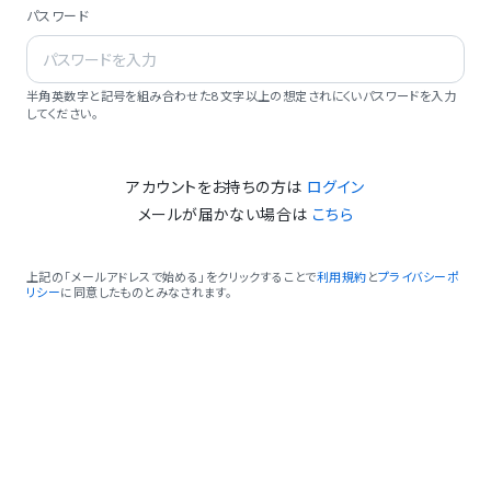
パスワード
半角英数字と記号を組み合わせた8文字以上の想定されにくいパスワードを入力
してください。
アカウントをお持ちの方は
ログイン
メールが届かない場合は
こちら
上記の「メールアドレスで始める」をクリックすることで
利用規約
と
プライバシーポ
リシー
に同意したものとみなされます。