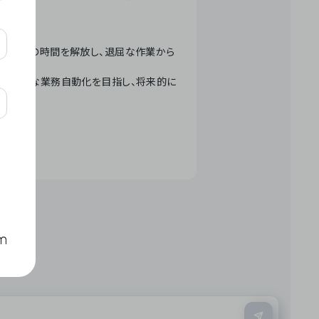
テクノロジーで人々の時間を解放し、退屈な作業から
ation」 – 世界的な業務自動化を目指し、将来的に