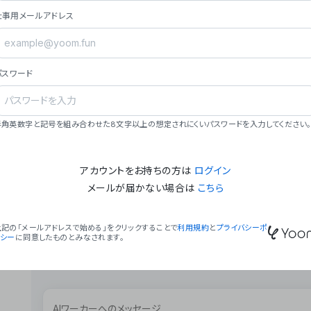
ョン（週2回以上デプロイ）。
仕事用メールアドレス
### ミッション・ビジョン
- **ミッション**: 「We Make Time」 – 
自由に。
パスワード
- **ビジョン**: 「Global Business Autom
売上1,000億円規模の事業構築。
### 会社概要
半角英数字と記号を組み合わせた8文字以上の想定されにくいパスワードを入力してください。
- **代表者**: 波戸﨑 駿（代表取締役）。
アカウントをお持ちの方は
ログイン
メールが届かない場合は
こちら
上記の「メールアドレスで始める」をクリックすることで
利用規約
と
プライバシーポ
リシー
に同意したものとみなされます。