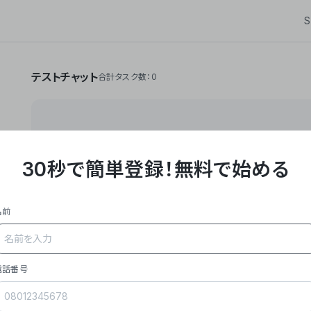
S
テストチャット
合計タスク数：0
30秒で簡単登録！
無料で始める
**Yoom株式会社は、ビジネスオートメーションSaaS
API・RPA・OCRなどの技術をノーコードで組み合
作業やデスクワークを自動化するサービスを提供して
名前
### 事業内容
- **主力プロダクト「Yoom」**: SaaS連携デ
メール対応、請求書処理、日報作成などの業務を自動
を重視し、セールスからバックオフィスまで対応。
電話番号
- **実績**: 国内利用社数20,000社超、直近成
成長。
- **強み**: すべての自動化技術を1プラットフォ