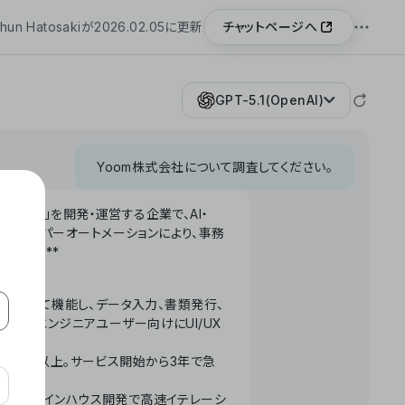
チャットページへ
hun Hatosakiが2026.02.05に更新
GPT-5.1(OpenAI)
Yoom株式会社について調査してください。
「Yoom」を開発・運営する企業で、AI・
わせたハイパーオートメーションにより、事務
います。**
ータベースとして機能し、データ入力、書類発行、
化。非エンジニアユーザー向けにUI/UX
長率300%以上。サービス開始から3年で急
ームで完結。インハウス開発で高速イテレーシ