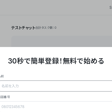
S
テストチャット
合計タスク数：0
30秒で簡単登録！
無料で始める
**Yoom株式会社は、ビジネスオートメーションSaaS
API・RPA・OCRなどの技術をノーコードで組み合
作業やデスクワークを自動化するサービスを提供して
名前
### 事業内容
- **主力プロダクト「Yoom」**: SaaS連携デ
メール対応、請求書処理、日報作成などの業務を自動
を重視し、セールスからバックオフィスまで対応。
電話番号
- **実績**: 国内利用社数20,000社超、直近成
成長。
- **強み**: すべての自動化技術を1プラットフォ