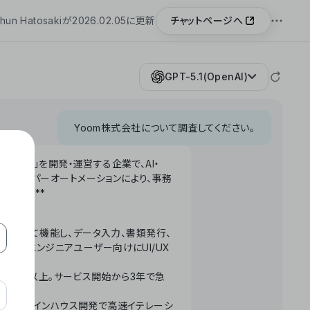
チャットページへ
hun Hatosakiが2026.02.05に更新
GPT-5.1(OpenAI)
Yoom株式会社について調査してください。
「Yoom」を開発・運営する企業で、AI・
わせたハイパーオートメーションにより、事務
います。**
ータベースとして機能し、データ入力、書類発行、
化。非エンジニアユーザー向けにUI/UX
長率300%以上。サービス開始から3年で急
ームで完結。インハウス開発で高速イテレーシ