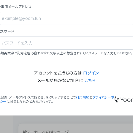
ョン（週2回以上デプロイ）。
仕事用メールアドレス
### ミッション・ビジョン
- **ミッション**: 「We Make Time」 – 
自由に。
パスワード
- **ビジョン**: 「Global Business Autom
売上1,000億円規模の事業構築。
### 会社概要
半角英数字と記号を組み合わせた8文字以上の想定されにくいパスワードを入力してください。
- **代表者**: 波戸﨑 駿（代表取締役）。
アカウントをお持ちの方は
ログイン
メールが届かない場合は
こちら
上記の「メールアドレスで始める」をクリックすることで
利用規約
と
プライバシーポ
リシー
に同意したものとみなされます。