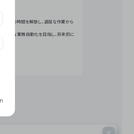
テクノロジーで人々の時間を解放し、退屈な作業から
ation」 – 世界的な業務自動化を目指し、将来的に