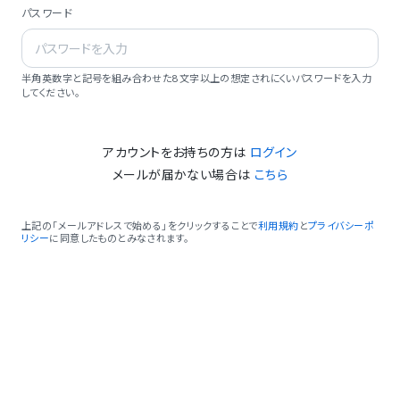
パスワード
半角英数字と記号を組み合わせた8文字以上の想定されにくいパスワードを入力
してください。
アカウントをお持ちの方は
ログイン
メールが届かない場合は
こちら
上記の「メールアドレスで始める」をクリックすることで
利用規約
と
プライバシーポ
リシー
に同意したものとみなされます。