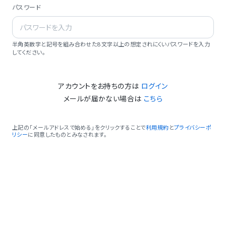
パスワード
半角英数字と記号を組み合わせた8文字以上の想定されにくいパスワードを入力
してください。
アカウントをお持ちの方は
ログイン
メールが届かない場合は
こちら
上記の「メールアドレスで始める」をクリックすることで
利用規約
と
プライバシーポ
リシー
に同意したものとみなされます。