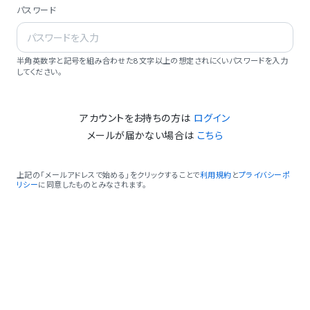
パスワード
半角英数字と記号を組み合わせた8文字以上の想定されにくいパスワードを入力
してください。
アカウントをお持ちの方は
ログイン
メールが届かない場合は
こちら
上記の「メールアドレスで始める」をクリックすることで
利用規約
と
プライバシーポ
リシー
に同意したものとみなされます。