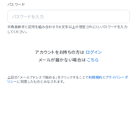
パスワード
半角英数字と記号を組み合わせた8文字以上の想定されにくいパスワードを入力
してください。
アカウントをお持ちの方は
ログイン
メールが届かない場合は
こちら
上記の「メールアドレスで始める」をクリックすることで
利用規約
と
プライバシーポ
リシー
に同意したものとみなされます。