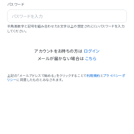
パスワード
半角英数字と記号を組み合わせた8文字以上の想定されにくいパスワードを入力
してください。
アカウントをお持ちの方は
ログイン
メールが届かない場合は
こちら
上記の「メールアドレスで始める」をクリックすることで
利用規約
と
プライバシーポ
リシー
に同意したものとみなされます。