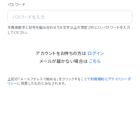
パスワード
半角英数字と記号を組み合わせた8文字以上の想定されにくいパスワードを入力
してください。
アカウントをお持ちの方は
ログイン
メールが届かない場合は
こちら
上記の「メールアドレスで始める」をクリックすることで
利用規約
と
プライバシーポ
リシー
に同意したものとみなされます。