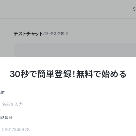
S
テストチャット
合計タスク数：0
30秒で簡単登録！
無料で始める
**Yoom株式会社は、ビジネスオートメーションSaaS
API・RPA・OCRなどの技術をノーコードで組み合
作業やデスクワークを自動化するサービスを提供して
名前
### 事業内容
- **主力プロダクト「Yoom」**: SaaS連携デ
メール対応、請求書処理、日報作成などの業務を自動
を重視し、セールスからバックオフィスまで対応。
電話番号
- **実績**: 国内利用社数20,000社超、直近成
成長。
- **強み**: すべての自動化技術を1プラットフォ