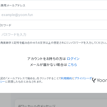
ョン（週2回以上デプロイ）。
仕事用メールアドレス
### ミッション・ビジョン
- **ミッション**: 「We Make Time」 – 
自由に。
パスワード
- **ビジョン**: 「Global Business Autom
売上1,000億円規模の事業構築。
### 会社概要
半角英数字と記号を組み合わせた8文字以上の想定されにくいパスワードを入力してください。
- **代表者**: 波戸﨑 駿（代表取締役）。
アカウントをお持ちの方は
ログイン
メールが届かない場合は
こちら
上記の「メールアドレスで始める」をクリックすることで
利用規約
と
プライバシーポ
リシー
に同意したものとみなされます。