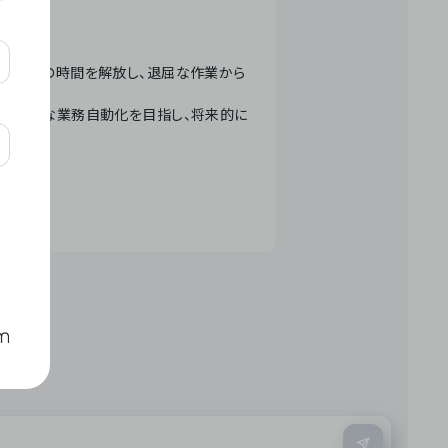
テクノロジーで人々の時間を解放し、退屈な作業から
ation」 – 世界的な業務自動化を目指し、将来的に