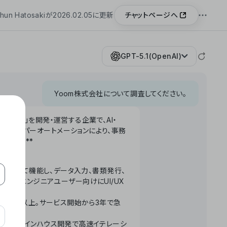
チャットページへ
hun Hatosakiが2026.02.05に更新
GPT-5.1(OpenAI)
Yoom株式会社について調査してください。
「Yoom」を開発・運営する企業で、AI・
わせたハイパーオートメーションにより、事務
います。**
ータベースとして機能し、データ入力、書類発行、
化。非エンジニアユーザー向けにUI/UX
長率300%以上。サービス開始から3年で急
ームで完結。インハウス開発で高速イテレーシ