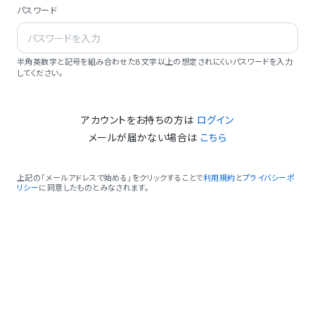
パスワード
半角英数字と記号を組み合わせた8文字以上の想定されにくいパスワードを入力
してください。
アカウントをお持ちの方は
ログイン
メールが届かない場合は
こちら
上記の「メールアドレスで始める」をクリックすることで
利用規約
と
プライバシーポ
リシー
に同意したものとみなされます。