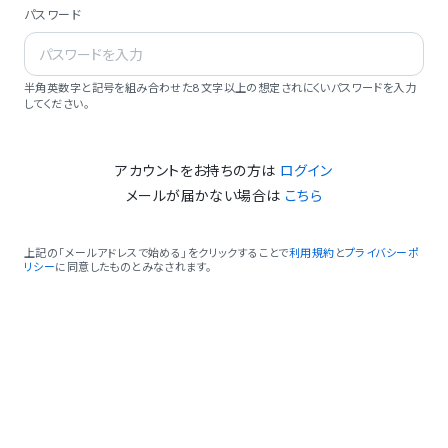
パスワード
半角英数字と記号を組み合わせた8文字以上の想定されにくいパスワードを入力
してください。
アカウントをお持ちの方は
ログイン
メールが届かない場合は
こちら
上記の「メールアドレスで始める」をクリックすることで
利用規約
と
プライバシーポ
リシー
に同意したものとみなされます。